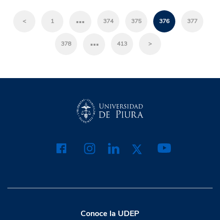
…
<
1
374
375
376
377
…
378
413
>
Conoce la UDEP