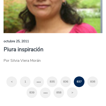
octubre 25, 2011
Piura inspiración
Por Silvia Viera Morán
…
<
1
835
836
837
838
…
839
858
>