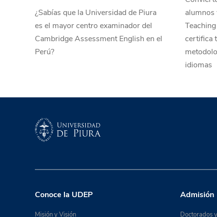
¿Sabías que la Universidad de Piura
alumnos y
es el mayor centro examinador del
Teaching
Cambridge Assessment English en el
certifica
Perú?
metodolo
idiomas
Conoce la UDEP
Admisión
Misión y Visión
Doctorados y