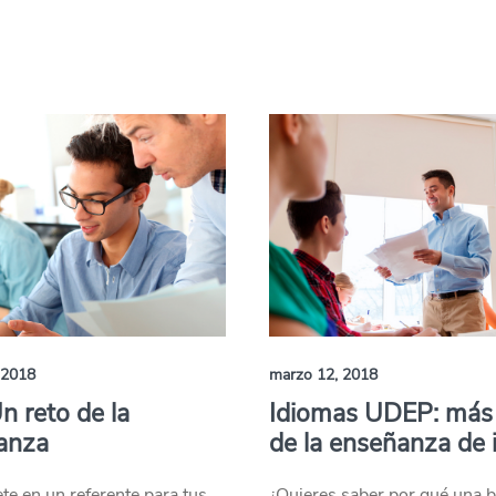
 2018
marzo 12, 2018
n reto de la
Idiomas UDEP: más 
anza
de la enseñanza de 
te en un referente para tus
¿Quieres saber por qué una 