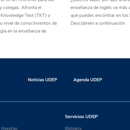
 colegas. Afronta el
enseñanza de inglés va más a
 Knowledge Test (TKT) y
que puedes encontrar en los 
 tu nivel de conocimientos de
Descúbrelo a continuación.
gía en la enseñanza de
Noticias UDEP
Agenda UDEP
Servicios UDEP
 Maestrías
Biblioteca