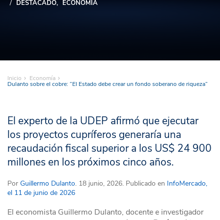
DESTACADO
ECONOMÍA
Inicio
Economía
Dulanto sobre el cobre: “El Estado debe crear un fondo soberano de riqueza”
El experto de la UDEP afirmó que ejecutar
los proyectos cupríferos generaría una
recaudación fiscal superior a los US$ 24 900
millones en los próximos cinco años.
Por
Guillermo Dulanto
. 18 junio, 2026. Publicado en
InfoMercado,
el 11 de junio de 2026
El economista Guillermo Dulanto, docente e investigador