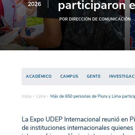
participaron 
2026
POR DIRECCIÓN DE COMUNICACIÓN
ACADÉMICO
CAMPUS
GENTE
INVESTIGAC
Inicio
Lima
Más de 650 personas de Piura y Lima partic
La Expo UDEP Internacional reunió en Pi
de instituciones internacionales quiene