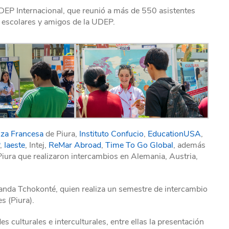
UDEP Internacional, que reunió a más de 550 asistentes
, escolares y amigos de la UDEP.
nza Francesa
de Piura,
Instituto Confucio
,
EducationUSA
,
,
Iaeste
, Intej,
ReMar Abroad
,
Time To Go Global
, además
Piura que realizaron intercambios en Alemania, Austria,
nda Tchokonté, quien realiza un semestre de intercambio
s (Piura).
s culturales e interculturales, entre ellas la presentación