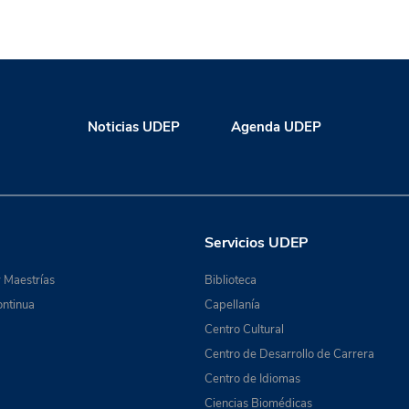
Noticias UDEP
Agenda UDEP
Servicios UDEP
 Maestrías
Biblioteca
ntinua
Capellanía
Centro Cultural
Centro de Desarrollo de Carrera
Centro de Idiomas
Ciencias Biomédicas