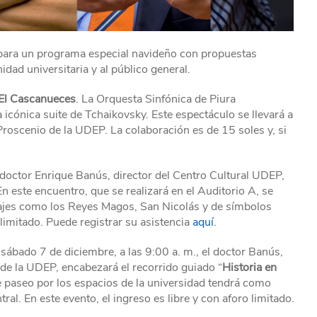
repara un programa especial navideño con propuestas
idad universitaria y al público general.
El Cascanueces
. La Orquesta Sinfónica de Piura
a icónica suite de Tchaikovsky. Este espectáculo se llevará a
 Proscenio de la UDEP. La colaboración es de 15 soles y, si
el doctor Enrique Banús, director del Centro Cultural UDEP,
 En este encuentro, que se realizará en el Auditorio A, se
sonajes como los Reyes Magos, San Nicolás y de símbolos
 limitado. Puede registrar su asistencia
aquí
.
l sábado 7 de diciembre, a las 9:00 a. m., el doctor Banús,
o de la UDEP, encabezará el recorrido guiado “
Historia en
te paseo por los espacios de la universidad tendrá como
ral. En este evento, el ingreso es libre y con aforo limitado.