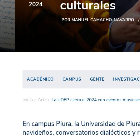
culturales
2024
POR MANUEL CAMACHO-NAVARRO
ACADÉMICO
CAMPUS
GENTE
INVESTIGAC
Inicio
Arte
La UDEP cierra el 2024 con eventos musicales
En campus Piura, la Universidad de Piur
navideños, conversatorios dialécticos y r