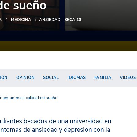
de sueño
A
MEDICINA
ANSIEDAD
BECA 18
IÓN
OPINIÓN
SOCIAL
IDIOMAS
FAMILIA
VIDEOS
imentan mala calidad de sueño
tudiantes becados de una universidad en
síntomas de ansiedad y depresión con la