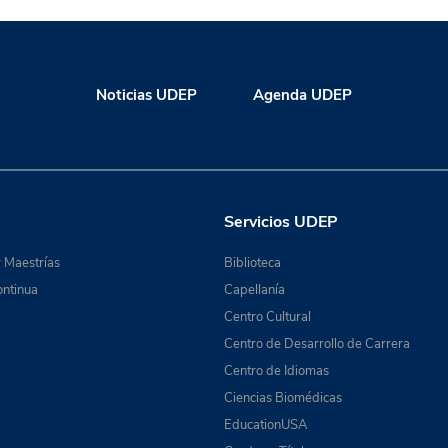
Noticias UDEP
Agenda UDEP
Servicios UDEP
 Maestrías
Biblioteca
ntinua
Capellanía
Centro Cultural
Centro de Desarrollo de Carrera
Centro de Idiomas
Ciencias Biomédicas
EducationUSA