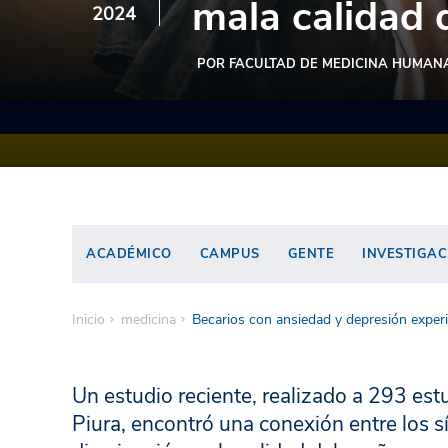
mala calidad 
2024
POR FACULTAD DE MEDICINA HUMAN
ACADÉMICO
CAMPUS
GENTE
INVESTIGAC
Inicio
medicina
Becarios con ansiedad y depresión exper
Un estudio reciente, realizado a 293 es
Piura, encontró una conexión entre los 