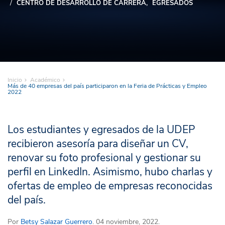
CENTRO DE DESARROLLO DE CARRERA
EGRESADOS
Inicio
Académico
Más de 40 empresas del país participaron en la Feria de Prácticas y Empleo
2022
Los estudiantes y egresados de la UDEP
recibieron asesoría para diseñar un CV,
renovar su foto profesional y gestionar su
perfil en LinkedIn. Asimismo, hubo charlas y
ofertas de empleo de empresas reconocidas
del país.
Por
Betsy Salazar Guerrero
. 04 noviembre, 2022.