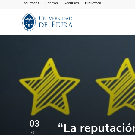
Facultades
Centros
Recursos
Biblioteca
03
“La reputació
Oct