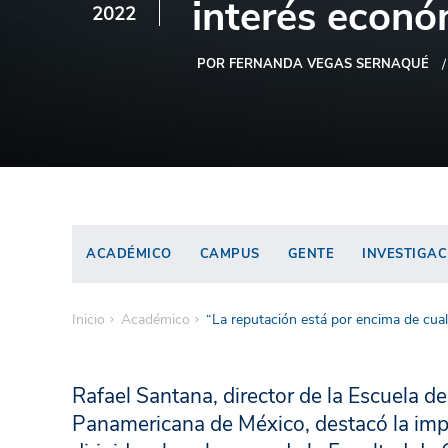
interés econó
2022
POR FERNANDA VEGAS SERNAQUÉ
ACADÉMICO
CAMPUS
GENTE
INVESTIGAC
Inicio
Académico
“La reputación está por encima de cua
Rafael Santana, director de la Escuela 
Panamericana de México, destacó la impo