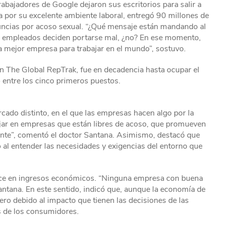
rabajadores de Google dejaron sus escritorios para salir a
 por su excelente ambiente laboral, entregó 90 millones de
uncias por acoso sexual. “¿Qué mensaje están mandando al
os empleados deciden portarse mal, ¿no? En ese momento,
la mejor empresa para trabajar en el mundo”, sostuvo.
ún The Global RepTrak, fue en decadencia hasta ocupar el
 entre los cinco primeros puestos.
cado distinto, en el que las empresas hacen algo por la
jar en empresas que están libres de acoso, que promueven
ante”, comentó el doctor Santana. Asimismo, destacó que
 al entender las necesidades y exigencias del entorno que
duce en ingresos económicos. “Ninguna empresa con buena
antana. En este sentido, indicó que, aunque la economía de
ero debido al impacto que tienen las decisiones de las
s de los consumidores.