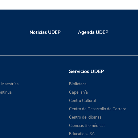
Noticias UDEP
Agenda UDEP
Servicios UDEP
 Maestrías
Biblioteca
ntinua
Capellanía
Centro Cultural
Centro de Desarrollo de Carrera
Centro de Idiomas
Ciencias Biomédicas
EducationUSA