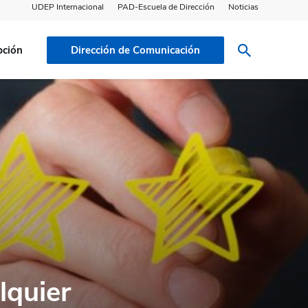
UDEP Internacional
PAD-Escuela de Dirección
Noticias
pción
Dirección de Comunicación
lquier