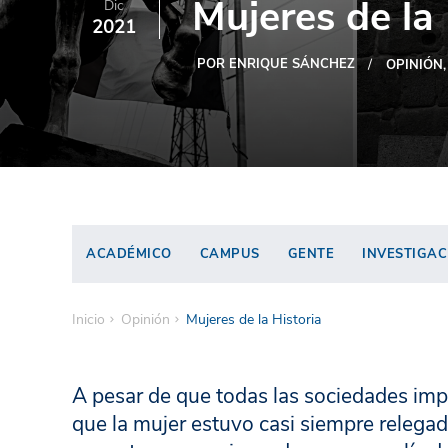
Mujeres de la 
Dic
2021
POR ENRIQUE SÁNCHEZ
OPINIÓN
ACADÉMICO
CAMPUS
GENTE
INVESTIGAC
Inicio
Opinión
Mujeres de la Historia
A pesar de que todas las sociedades imp
que la mujer estuvo casi siempre relegada