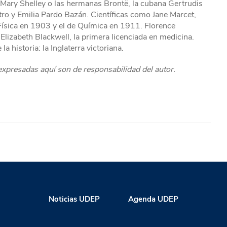
 Mary Shelley o las hermanas Brontë, la cubana Gertrudis
ro y Emilia Pardo Bazán. Científicas como Jane Marcet,
Física en 1903 y el de Química en 1911. Florence
 Elizabeth Blackwell, la primera licenciada en medicina.
a historia: la Inglaterra victoriana.
 expresadas aquí son de responsabilidad del autor.
Noticias UDEP
Agenda UDEP