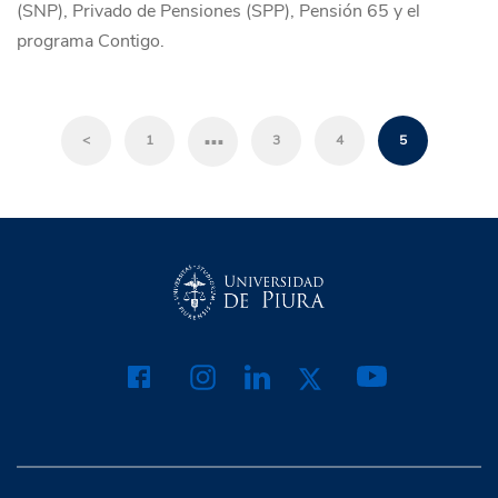
(SNP), Privado de Pensiones (SPP), Pensión 65 y el
programa Contigo.
…
<
1
3
4
5