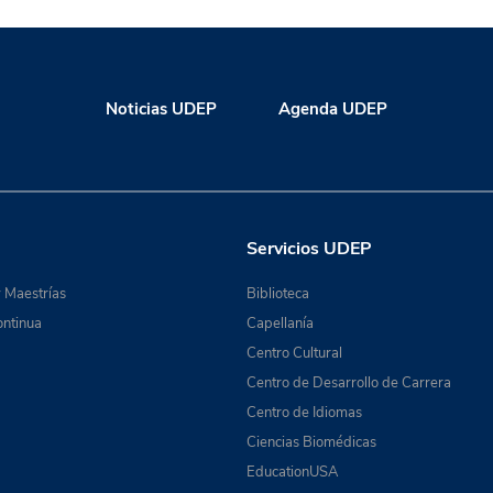
Noticias UDEP
Agenda UDEP
Servicios UDEP
 Maestrías
Biblioteca
ntinua
Capellanía
Centro Cultural
Centro de Desarrollo de Carrera
Centro de Idiomas
Ciencias Biomédicas
EducationUSA