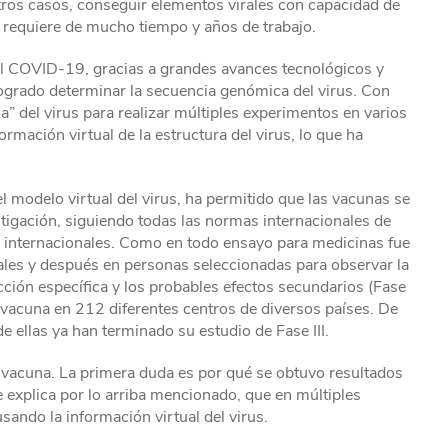
tros casos, conseguir elementos virales con capacidad de
e requiere de mucho tiempo y años de trabajo.
el COVID-19, gracias a grandes avances tecnológicos y
logrado determinar la secuencia genómica del virus. Con
” del virus para realizar múltiples experimentos en varios
rmación virtual de la estructura del virus, lo que ha
el modelo virtual del virus, ha permitido que las vacunas se
tigación, siguiendo todas las normas internacionales de
s internacionales. Como en todo ensayo para medicinas fue
ales y después en personas seleccionadas para observar la
acción específica y los probables efectos secundarios (Fase
ta vacuna en 212 diferentes centros de diversos países. De
e ellas ya han terminado su estudio de Fase III.
a vacuna. La primera duda es por qué se obtuvo resultados
 explica por lo arriba mencionado, que en múltiples
ando la información virtual del virus.