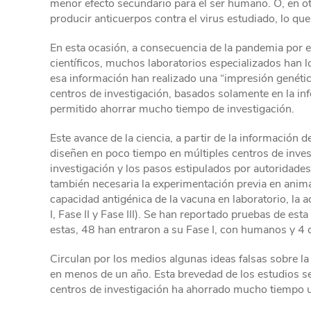
menor efecto secundario para el ser humano. O, en o
producir anticuerpos contra el virus estudiado, lo qu
En esta ocasión, a consecuencia de la pandemia por 
científicos, muchos laboratorios especializados han 
esa información han realizado una “impresión genética
centros de investigación, basados solamente en la info
permitido ahorrar mucho tiempo de investigación.
Este avance de la ciencia, a partir de la información d
diseñen en poco tiempo en múltiples centros de inves
investigación y los pasos estipulados por autoridade
también necesaria la experimentación previa en anim
capacidad antigénica de la vacuna en laboratorio, la 
I, Fase II y Fase III). Se han reportado pruebas de es
estas, 48 han entraron a su Fase I, con humanos y 4 d
Circulan por los medios algunas ideas falsas sobre l
en menos de un año. Esta brevedad de los estudios se
centros de investigación ha ahorrado mucho tiempo us