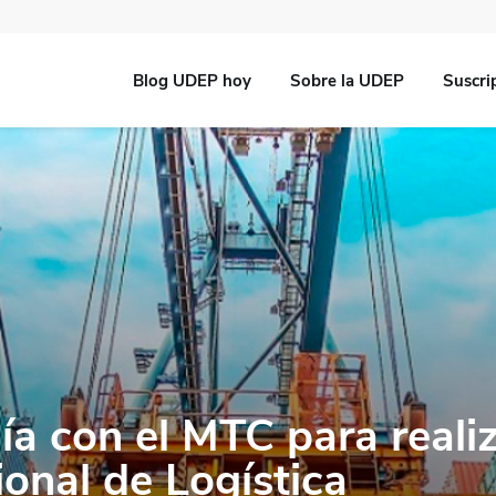
Blog UDEP hoy
Sobre la UDEP
Suscri
ía con el MTC para realiz
onal de Logística