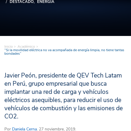
DESTACADO
ENERGIA
Inicio
Académico
“Si la movilidad eléctrica no va acompañada de energía limpia, no tiene tantas
bondades”
Javier Peón, presidente de QEV Tech Latam
en Perú, grupo empresarial que busca
implantar una red de carga y vehículos
eléctricos asequibles, para reducir el uso de
vehículos de combustión y las emisiones de
CO2.
Por
Daniela Cerna
. 27 noviembre, 2019.