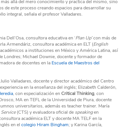
más allá del mero conocimiento y practica del mismo, sino
nos de este proceso creando espacios para desarrollar su
o integral, señala el profesor Valladares.
nia Dell’Osa, consultora educativa en ‘
Plan Up’
con más de
arla Armendáriz, consultora académica en ELT (
English
 académicos a instituciones en México y América Latina, así
e Londres; Michael Downie, docente y formador de
ormadora de docentes en la
Escuela de Maestros del
 Julio Valladares, docente y director académico del Centro
periencia en la enseñanza del inglés; Elizabeth Calderón,
Heredia
, con especialización en
Critical Thinking
, con
Orosco, MA en TEFL de la Universidad de Piura, docente
umnos universitarios, además es teacher trainer. María
 Service
(CTS) y evaluadora oficial de
speaking
en
, consultora académica ELT y docente MA TELF en la
nglés en el
colegio Hiram Bingham
; y Karina García,