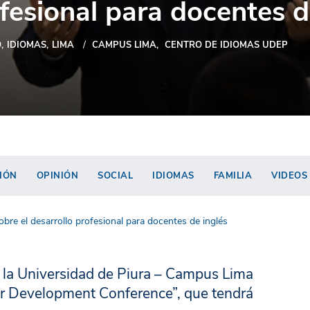
ofesional para docentes d
O
IDIOMAS
LIMA
CAMPUS LIMA
CENTRO DE IDIOMAS UDEP
IÓN
OPINIÓN
SOCIAL
IDIOMAS
FAMILIA
VIDEOS
sobre el desarrollo profesional para docentes de inglés
e la Universidad de Piura – Campus Lima
her Development Conference”, que tendrá