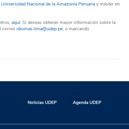
a
Universidad Nacional de la Amazonía Peruana
y máster en
otros,
aquí
. Si deseas obtener mayor información sobre la
el correo
idiomas.lima@udep.pe
, o marcando
Noticias UDEP
Agenda UDEP