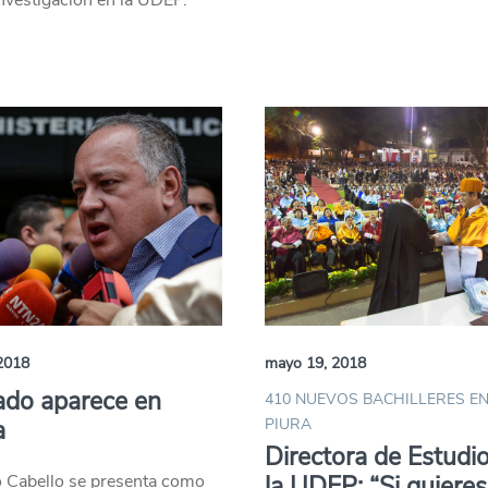
investigación en la UDEP.
2018
mayo 19, 2018
ado aparece en
410 NUEVOS BACHILLERES E
a
PIURA
Directora de Estudi
 Cabello se presenta como
la UDEP: “Si quieres