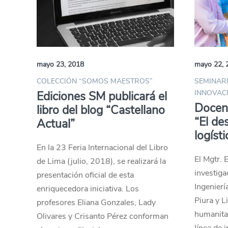
mayo 23, 2018
mayo 22, 
COLECCIÓN “SOMOS MAESTROS”
SEMINARI
INNOVAC
Ediciones SM publicará el
Docen
libro del blog “Castellano
“El de
Actual”
logíst
En la 23 Feria Internacional del Libro
El Mgtr. 
de Lima (julio, 2018), se realizará la
investiga
presentación oficial de esta
Ingenierí
enriquecedora iniciativa. Los
Piura y L
profesores Eliana Gonzales, Lady
humanitar
Olivares y Crisanto Pérez conforman