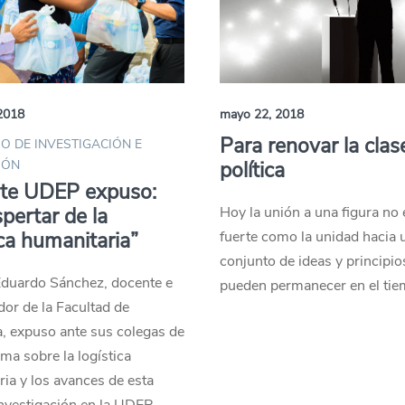
2018
mayo 22, 2018
Para renovar la clas
O DE INVESTIGACIÓN E
IÓN
política
te UDEP expuso:
spertar de la
Hoy la unión a una figura no 
ica humanitaria”
fuerte como la unidad hacia 
conjunto de ideas y principio
Eduardo Sánchez, docente e
pueden permanecer en el tie
dor de la Facultad de
a, expuso ante sus colegas de
ima sobre la logística
ia y los avances de esta