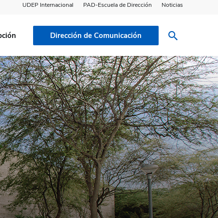
UDEP Internacional
PAD-Escuela de Dirección
Noticias
pción
Dirección de Comunicación