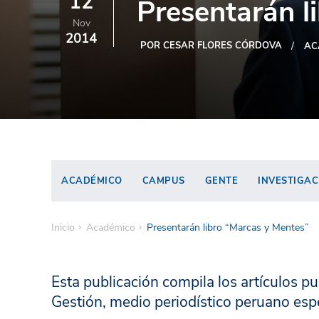
12
Presentarán l
Nov
2014
POR CESAR FLORES CÓRDOVA
AC
ACADÉMICO
CAMPUS
GENTE
INVESTIGAC
Inicio
Académico
Presentarán libro “Marcas y Mentes”
Esta publicación compila los artículos pu
Gestión, medio periodístico peruano esp