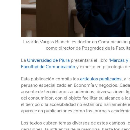
Lizardo Vargas Bianchi es doctor en Comunicación 
como director de Posgrados de la Facult
La
Universidad de Piura
presentará el libro
‘Marcas y
Facultad de Comunicación
y experto en psicología d
Esta publicación compila los
artículos publicados
, a 
peruano especializado en Economía y negocios. Cada u
ausente de tecnicismos académicos, diversas investig
del consumidor, con el objeto facilitar su alcance a l
el tiempo o la accesibilidad no están ordinariamente e
aparece en publicaciones como los journals académi
Los textos cubren temas diversos de estos campos, c
decisiones, la influencia de la memoria, hasta los se