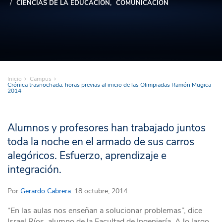
CIENCIAS DE LA EDUCACIÓN
COMUNICACIÓN
Inicio
Campus
Crónica trasnochada: horas previas al inicio de las Olimpiadas Ramón Mugica
2014
Alumnos y profesores han trabajado juntos
toda la noche en el armado de sus carros
alegóricos. Esfuerzo, aprendizaje e
integración.
Por
Gerardo Cabrera
. 18 octubre, 2014.
“En las aulas nos enseñan a solucionar problemas”, dice
Israel Ríos, alumno de la Facultad de Ingeniería. A lo largo