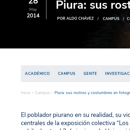
28
Piura: sus ro
May
2014
POR ALDO CHÁVEZ
CAMPUS
C
ACADÉMICO
CAMPUS
GENTE
INVESTIGAC
Inicio
Campus
Piura: sus rostros y costumbres en fotogr
El poblador piurano en su realidad, su vi
centrales de la exposición colectiva “Los