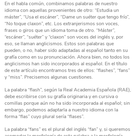
En el habla común, combinamos palabras de nuestro
idioma con aquellas provenientes de otro: “Estudia un
máster”, “Usa el escáner”, “Dame un suéter que tengo frío”,
“No toque claxon”, etc. Los extranjerismos son voces,
frases o giros que un idioma toma de otro. “Máster”,
“escáner”, “suéter” y “claxon” son voces del inglés y, por
eso, se llaman anglicismos. Estos son palabras que
pueden, o no, haber sido adaptadas al español tanto en su
grafía como en su pronunciación. Ahora bien, no todos los
anglicismos han sido incorporados al español. En el título
de este artículo encontramos tres de ellos: “flashes”, “fans”
y “miss”. Precisemos algunas cuestiones.
La palabra “flash”, según la Real Academia Española (RAE),
debe escribirse con su grafía originaria y en cursiva o
comillas porque aún no ha sido incorporada al español; sin
embargo, podemos adaptarla a nuestro idioma con la
forma “flas” cuyo plural sería “flases”.
La palabra “fans” es el plural del inglés “fan” y, si queremos