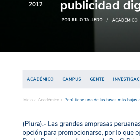
publicidad dig
2012
POR JULIO TALLEDO
ACADÉMICO
ACADÉMICO
CAMPUS
GENTE
INVESTIGAC
Inicio
Académico
Perú tiene una de las tasas más bajas e
(Piura).- Las grandes empresas peruanas
opción para promocionarse, por lo que op