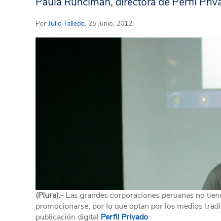
Paula Runciman, directora de Perfil Priv
Por
Julio Talledo
. 25 junio, 2012.
(Piura).-
Las grandes corporaciones peruanas no tiene
promocionarse, por lo que optan por los medios trad
publicación digital
Perfil Privado
.