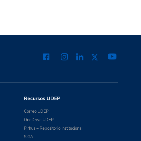
Recursos UDEP
Correo UDEP
OneDrive UDEP
Pirhua – Repositorio Institucional
SIGA