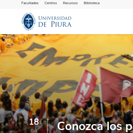
Facultades
Centros
Recursos
Biblioteca
18
Conozca los p
Oct