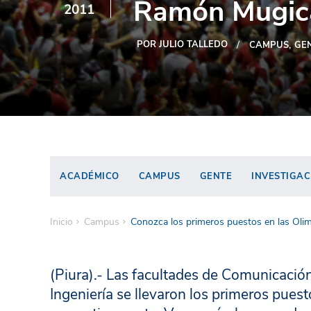
Ramón Mugic
2011
POR JULIO TALLEDO
CAMPUS
GE
ACADÉMICO
CAMPUS
GENTE
INVESTIGAC
Inicio
Campus
Conozca los primeros puestos en las Ol
(Piura).- Las facultades de Comunicació
Ingeniería se llevaron los primeros puesto