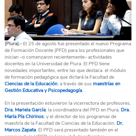
(Piura).-
El 25 de agosto fue presentado el nuevo Programa
de Formación Docente (PFD) para los profesionales que
inician –o comenzaron recientemente– actividades
docentes en la Universidad de Piura. El PFD tiene
novedades importantes, entre las que destaca el módulo
de formación pedagógica que dictará la Facultad de
Ciencias de la Educación
, a través de sus
maestrías en
Gestión Educativa y Psicopedagogía
.
En la presentación estuvieron la vicerrectora de profesores,
Dra. Mariela García
; la coordinadora del PFD en Piura,
Dra.
María Pía Chirinos
; y el director de los programas de
maestría de la Facultad de Ciencias de la Educación,
Dr.
Marcos Zapata
. El PFD será presentado también en el