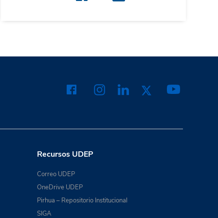
Recursos UDEP
Correo UDEP
OneDrive UDEP
Pirhua – Repositorio Institucional
SIGA