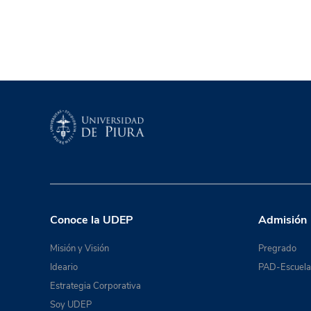
Conoce la UDEP
Admisión
Misión y Visión
Pregrado
Ideario
PAD-Escuela 
Estrategia Corporativa
Soy UDEP