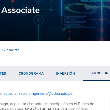
 Associate
NET Associate
ADMISIÓN
TES
CRONOGRAMA
INVERSIÓN
eo
especializacion.ingenieria@udep.edu.pe
pago, depositar el monto de inscripción en el Banco de
dadora en soles
Nº 475-1908433-0-79
, con código