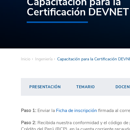
Capacitación para la
Certificación DEVNET
Inicio
Ingeniería
Capacitación para la Certificación DEV
PRESENTACIÓN
TEMARIO
DOCEN
Paso 1:
Enviar la
Ficha de inscripción
firmada al corr
Paso 2:
Recibida nuestra conformidad y el código de 
Crédito del Perú (BCP), en la cuenta corriente recau