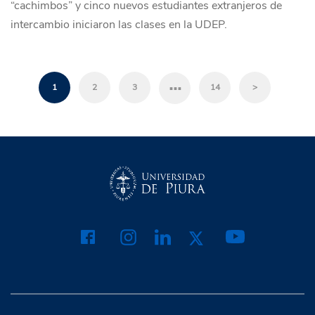
“cachimbos” y cinco nuevos estudiantes extranjeros de
intercambio iniciaron las clases en la UDEP.
…
1
2
3
14
>