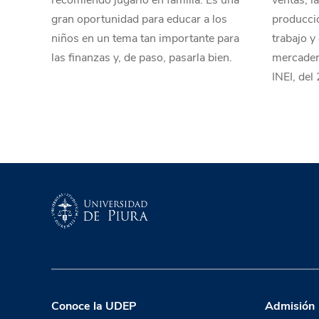
recomiendo jugarlo en familia. Es una
ventas, la
gran oportunidad para educar a los
producció
niños en un tema tan importante para
trabajo y
las finanzas y, de paso, pasarla bien.
mercaderí
INEI, del
Conoce la UDEP
Admisión