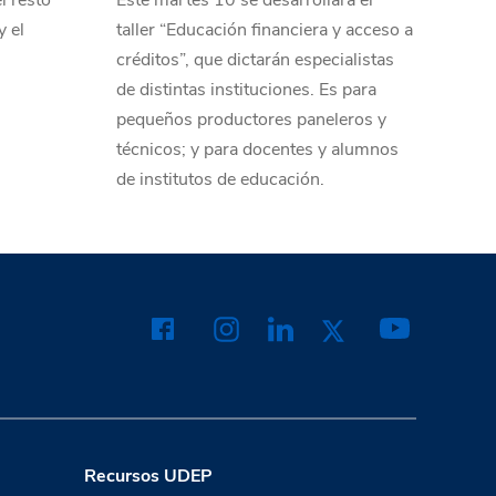
l resto
Este martes 10 se desarrollará el
y el
taller “Educación financiera y acceso a
créditos”, que dictarán especialistas
de distintas instituciones. Es para
pequeños productores paneleros y
técnicos; y para docentes y alumnos
de institutos de educación.
Recursos UDEP