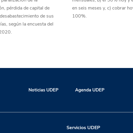
 paralización de la
mensuales, b) el 50% hoy y e
n, pérdida de capital de
en seis meses y, c) cobrar ho
 desabastecimiento de sus
100%.
as, según la encuesta del
 2020.
Noticias UDEP
Agenda UDEP
Servicios UDEP