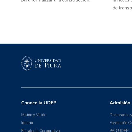
para formalizar a la construcción.
la necesi
de transp
Conoce la UDEP
Admisión
Misión y Visión
Doctorados y
Ideario
Formación Co
Estrategia Corporativa
PAD UDEP