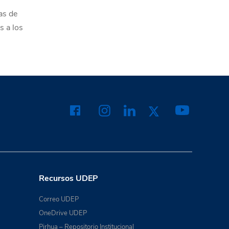
as de
s a los
Recursos UDEP
Correo UDEP
OneDrive UDEP
Pirhua – Repositorio Institucional