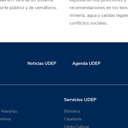
dad en Piura de un sistema
expusieron sus posiciones y
orte público y de semáforos.
recomendaciones en los tem
minería, agua y salidas legale
conflictos sociales.
Noticias UDEP
Agenda UDEP
Servicios UDEP
 Maestrías
Biblioteca
ntinua
Capellanía
Centro Cultural