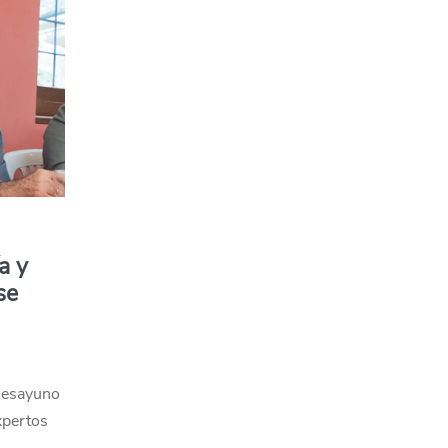
a y
se
Desayuno
xpertos