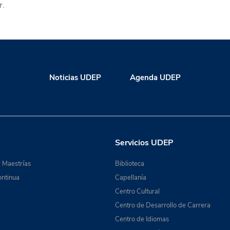
r.
Noticias UDEP
Agenda UDEP
Servicios UDEP
 Maestrías
Biblioteca
ntinua
Capellanía
Centro Cultural
Centro de Desarrollo de Carrera
Centro de Idiomas