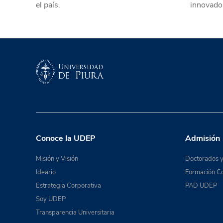
el país.
innovado
Conoce la UDEP
Admisión
Misión y Visión
Doctorados y
Ideario
Formación Co
Estrategia Corporativa
PAD UDEP
Soy UDEP
Transparencia Universitaria