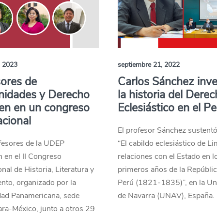
, 2023
septiembre 21, 2022
ores de
Carlos Sánchez inve
idades y Derecho
la historia del Dere
en en un congreso
Eclesiástico en el P
acional
El profesor Sánchez sustentó 
fesores de la UDEP
“El cabildo eclesiástico de L
n en el II Congreso
relaciones con el Estado en l
onal de Historia, Literatura y
primeros años de la Repúblic
nto, organizado por la
Perú (1821-1835)”, en la Un
dad Panamericana, sede
de Navarra (UNAV), España.
ra-México, junto a otros 29