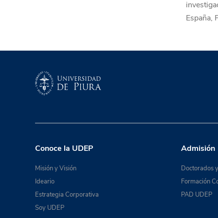
investiga
España, F
Conoce la UDEP
Admisión
Misión y Visión
Doctorados y
Ideario
Formación Co
Estrategia Corporativa
PAD UDEP
Soy UDEP