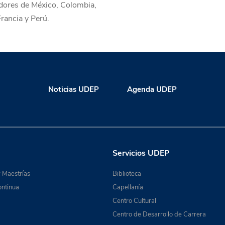
dores de México, Colombia,
rancia y Perú.
Noticias UDEP
Agenda UDEP
Servicios UDEP
 Maestrías
Biblioteca
ntinua
Capellanía
Centro Cultural
Centro de Desarrollo de Carrera