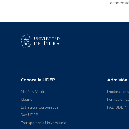
académic
Conoce la UDEP
Admisión
Misión y Visión
Doctorados y
Ideario
Formación Co
Estrategia Corporativa
PAD UDEP
Soy UDEP
Transparencia Universitaria