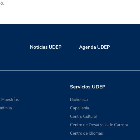
o.
Noticias UDEP
Agenda UDEP
Servicios UDEP
 Maestrías
Biblioteca
ntinua
Capellanía
Centro Cultural
Centro de Desarrollo de Carrera
Centro de Idiomas