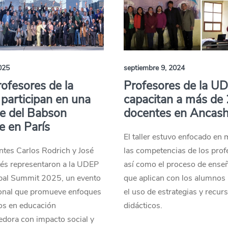
025
septiembre 9, 2024
ofesores de la
Profesores de la U
participan en una
capacitan a más de
e del Babson
docentes en Ancas
e en París
El taller estuvo enfocado en 
tes Carlos Rodrich y José
las competencias de los prof
tés representaron a la UDEP
así como el proceso de ense
obal Summit 2025, un evento
que aplican con los alumnos
ional que promueve enfoques
el uso de estrategias y recur
os en educación
didácticos.
dora con impacto social y