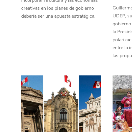
Incorporar la cultura y las economías
Guillermo
creativas en los planes de gobierno
UDEP, su
debería ser una apuesta estratégica.
gobierno 
la Presid
polariza
entre la 
las propu