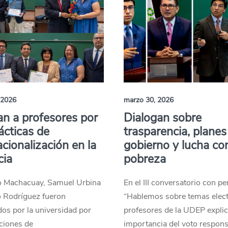
 2026
marzo 30, 2026
n a profesores por
Dialogan sobre
ácticas de
trasparencia, planes
acionalización en la
gobierno y lucha con
cia
pobreza
o Machacuay, Samuel Urbina
En el III conversatorio con pe
o Rodríguez fueron
“Hablemos sobre temas elect
os por la universidad por
profesores de la UDEP explic
cciones de
importancia del voto respons