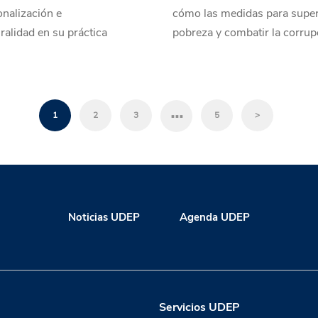
onalización e
cómo las medidas para super
uralidad en su práctica
pobreza y combatir la corrup
…
1
2
3
5
>
Noticias UDEP
Agenda UDEP
Servicios UDEP