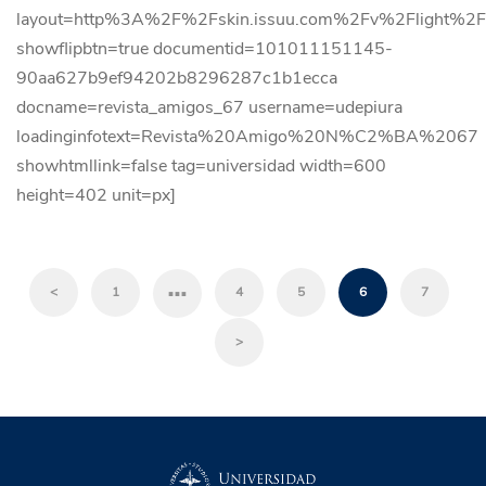
layout=http%3A%2F%2Fskin.issuu.com%2Fv%2Flight%2Fl
showflipbtn=true documentid=101011151145-
90aa627b9ef94202b8296287c1b1ecca
docname=revista_amigos_67 username=udepiura
loadinginfotext=Revista%20Amigo%20N%C2%BA%2067
showhtmllink=false tag=universidad width=600
height=402 unit=px]
…
<
1
4
5
6
7
>