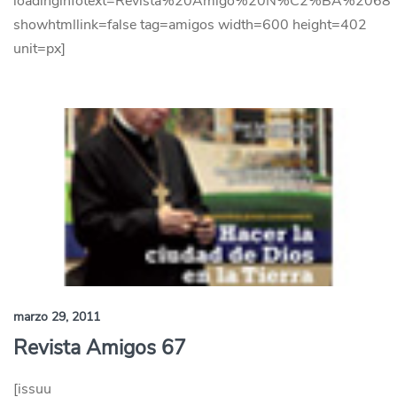
loadinginfotext=Revista%20Amigo%20N%C2%BA%2068
showhtmllink=false tag=amigos width=600 height=402
unit=px]
marzo 29, 2011
Revista Amigos 67
[issuu