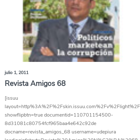
julio 1, 2011
Revista Amigos 68
[issuu
layout=http%3A%2F%2Fskin.issuu.com%2Fv%2Flight%2Fl
showflipbtn=true documentid=110701154500-
8d31081c80754fcf965baa4e642c92de
docname=revista_amigos_68 username=udepiura