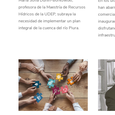
María Sofía Dunin-Borkowski,
En los úl
profesora de la Maestría de Recursos
han abarr
Hídricos de la UDEP, subraya la
comercial
necesidad de implementar un plan
inaugurac
integral de la cuenca del río Piura.
disfrutan
infraestr