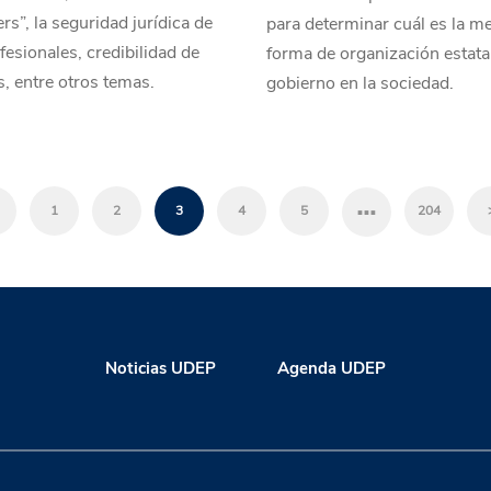
ers”, la seguridad jurídica de
para determinar cuál es la me
fesionales, credibilidad de
forma de organización estata
, entre otros temas.
gobierno en la sociedad.
…
1
2
3
4
5
204
Noticias UDEP
Agenda UDEP