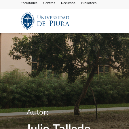
Facultades
Centros
Recursos
Biblioteca
Autor:
Julio Talledo