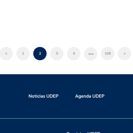
…
<
1
2
3
4
105
>
Noticias UDEP
Agenda UDEP