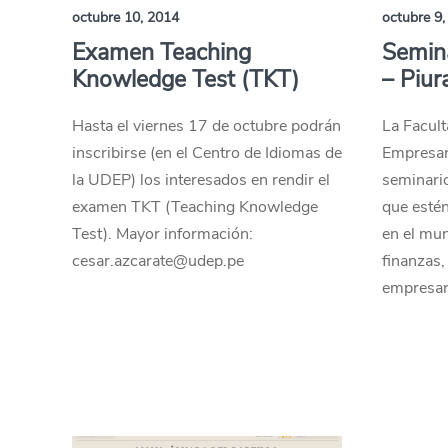
octubre 10, 2014
octubre 9,
Examen Teaching
Semina
Knowledge Test (TKT)
– Piur
Hasta el viernes 17 de octubre podrán
La Facul
inscribirse (en el Centro de Idiomas de
Empresar
la UDEP) los interesados en rendir el
seminario
examen TKT (Teaching Knowledge
que esté
Test). Mayor información:
en el mun
cesar.azcarate@udep.pe
finanzas,
empresari