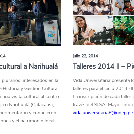
014
julio 22, 2014
 cultural a Narihualá
Talleres 2014 II – Pi
 piuranos, interesados en la
Vida Universitaria presenta l
e Historia y Gestión Cultural,
talleres para el ciclo 2014 -II
 una visita cultural al centro
La inscripción de cada taller 
ico Narihualá (Catacaos),
través del SIGA. Mayor infor
perimentaron y conocieron
vida.universitariaP@udep.pe
iones y el patrimonio local.