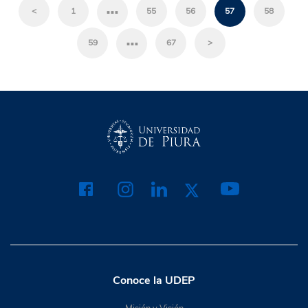
…
<
1
55
56
57
58
…
59
67
>
Conoce la UDEP