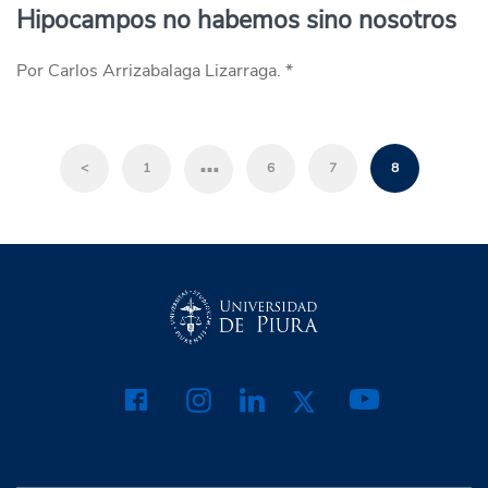
Hipocampos no habemos sino nosotros
Por Carlos Arrizabalaga Lizarraga. *
…
<
1
6
7
8