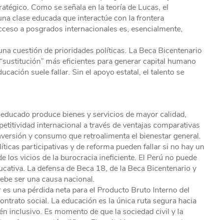
atégico. Como se señala en la teoría de Lucas, el
una clase educada que interactúe con la frontera
 acceso a posgrados internacionales es, esencialmente,
 una cuestión de prioridades políticas. La Beca Bicentenario
“sustitución” más eficientes para generar capital humano
ación suele fallar. Sin el apoyo estatal, el talento se
educado produce bienes y servicios de mayor calidad,
petitividad internacional a través de ventajas comparativas
nversión y consumo que retroalimenta el bienestar general.
ticas participativas y de reforma pueden fallar si no hay un
e los vicios de la burocracia ineficiente. El Perú no puede
ucativa. La defensa de Beca 18, de la Beca Bicentenario y
debe ser una causa nacional.
 es una pérdida neta para el Producto Bruto Interno del
 contrato social. La educación es la única ruta segura hacia
n inclusivo. Es momento de que la sociedad civil y la