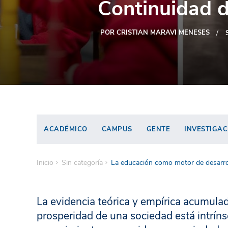
Continuidad de
POR CRISTIAN MARAVI MENESES
ACADÉMICO
CAMPUS
GENTE
INVESTIGAC
Inicio
Sin categoría
La educación como motor de desarroll
La evidencia teórica y empírica acumulad
prosperidad de una sociedad está intríns