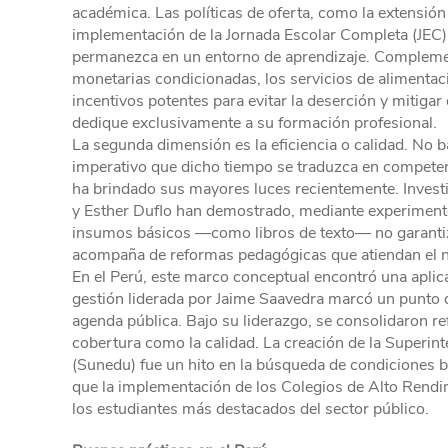
académica. Las políticas de oferta, como la extensión
implementación de la Jornada Escolar Completa (JEC),
permanezca en un entorno de aprendizaje. Complement
monetarias condicionadas, los servicios de alimenta
incentivos potentes para evitar la deserción y mitigar 
dedique exclusivamente a su formación profesional.
La segunda dimensión es la eficiencia o calidad. No b
imperativo que dicho tiempo se traduzca en competen
ha brindado sus mayores luces recientemente. Investi
y Esther Duflo han demostrado, mediante experimento
insumos básicos —como libros de texto— no garantiza 
acompaña de reformas pedagógicas que atiendan el ni
En el Perú, este marco conceptual encontró una aplica
gestión liderada por Jaime Saavedra marcó un punto de
agenda pública. Bajo su liderazgo, se consolidaron re
cobertura como la calidad. La creación de la Superin
(Sunedu) fue un hito en la búsqueda de condiciones bá
que la implementación de los Colegios de Alto Rendim
los estudiantes más destacados del sector público.