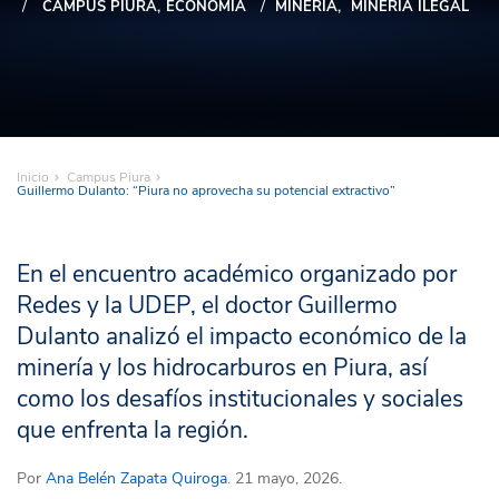
CAMPUS PIURA
ECONOMÍA
MINERÍA
MINERÍA ILEGAL
Inicio
Campus Piura
Guillermo Dulanto: “Piura no aprovecha su potencial extractivo”
En el encuentro académico organizado por
Redes y la UDEP, el doctor Guillermo
Dulanto analizó el impacto económico de la
minería y los hidrocarburos en Piura, así
como los desafíos institucionales y sociales
que enfrenta la región.
Por
Ana Belén Zapata Quiroga
. 21 mayo, 2026.