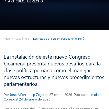
ARTÍCULO
DERECHO
Inicio
Académico
Los retos de la bicameralidad en el Perú
La instalación de este nuevo Congreso
bicameral presenta nuevos desafíos para la
clase política peruana como el manejar
nuevas estructuras y nuevos procedimientos
parlamentarios.
Por
Jose Alfonso Lip Zegarra
. 27 enero, 2026. Publicado en
diario
Correo, el 24 de enero de 2025