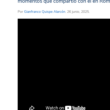
momentos que compartió con él en Rom
Por
Gianfranco Quispe Alarcón
. 26 junio, 2025.