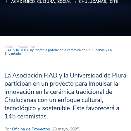
ACADÉMICO
CULTURA
SOCIAL
CHULUCANAS
CITE
Inicio
Académico
FIAD y la UDEP ayudarán a potenciar la cerámica de Chulucanas y La
Encantada
La Asociación FIAD y la Universidad de Piura
participan en un proyecto para impulsar la
innovación en la cerámica tradicional de
Chulucanas con un enfoque cultural,
tecnológico y sostenible. Este favorecerá a
145 ceramistas.
Por
Oficina de Proyectos
. 28 mayo, 2025.