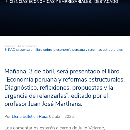
CIENCIAS ECONÓMICAS Y EMPRESARIALES
DESTACADO
Inicio
Académico
El PAD presenta un libro sobre la economía peruana y reformas estructurales
Mañana, 3 de abril, será presentado el libro
“Economía peruana y reformas estructurales.
Diagnóstico, reflexiones, propuestas y la
urgencia de relanzarlas”, editado por el
profesor Juan José Marthans.
Por
Elena Belletich Ruiz
. 02 abril, 2025.
Los comentarios estarán a cargo de Julio Velarde,