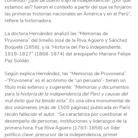
cometido? ¿qué de bueno trajo la independencia? ¿por qué
estamos así? fueron el contexto a partir del que se forjaron
las primeras historias nacionales en América y en el Perú”,
refiere la historiadora.
La doctora Hernández analizó las “Memorias de
Pruvonena” del limeño José de la Riva Agüero y Sánchez
Boquete (1858), y la “Historia del Perú Independiente,
1819-1827” (1868-1874) del arequipeño Mariano Felipe
Paz Soldán.
Según explica Hernández, las “Memorias de Pruvonena”
–“Pruvonena” es el acrónimo de “un peruano”- tienen un
título más extenso y sugerente:
“Memorias y documentos
para la historia de la independencia del Perú y causas del
mal éxito que ha tenido esta”
. Es una obra monumental de
dos volúmenes (más de 1500 páginas) publicada en París
recién fallecido el autor. “Se caracteriza por cuestionar el
desempeño de personas, instituciones y liderazgos de la
primera hora. Fue Riva Agüero (1783-1858) un líder
político clave: precursor de la independencia, primer