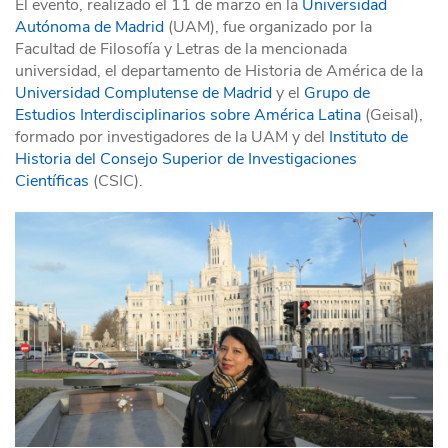
El evento, realizado el 11 de marzo en la
Universidad
Autónoma de Madrid
(UAM), fue organizado por la
Facultad de Filosofía y Letras de la mencionada
universidad, el departamento de Historia de América de la
Universidad Complutense de Madrid
y el
Grupo de
Estudios Interdisciplinarios sobre América Latina
(Geisal),
formado por investigadores de la UAM y del
Instituto de
Historia del Consejo Superior de Investigaciones
Científicas
(CSIC).