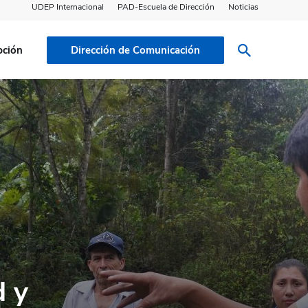
UDEP Internacional
PAD-Escuela de Dirección
Noticias
pción
Dirección de Comunicación
d y