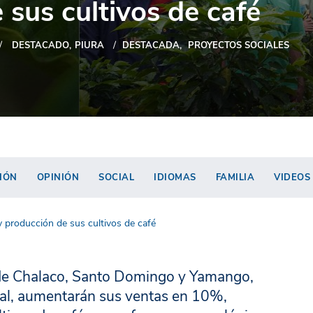
 sus cultivos de café
DESTACADO
PIURA
DESTACADA
PROYECTOS SOCIALES
IÓN
OPINIÓN
SOCIAL
IDIOMAS
FAMILIA
VIDEOS
y producción de sus cultivos de café
s de Chalaco, Santo Domingo y Yamango,
ral, aumentarán sus ventas en 10%,