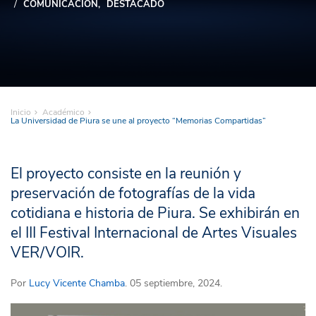
COMUNICACIÓN
DESTACADO
Inicio
Académico
La Universidad de Piura se une al proyecto “Memorias Compartidas”
El proyecto consiste en la reunión y
preservación de fotografías de la vida
cotidiana e historia de Piura. Se exhibirán en
el III Festival Internacional de Artes Visuales
VER/VOIR.
Por
Lucy Vicente Chamba
. 05 septiembre, 2024.