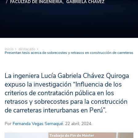
FACULTAD DE INGENIERÍA
GABRIELA CHÁVEZ
Inicio
destacado
Presentan tesis acerca de sobrecostes y retrasos en construcción de carreteras
La ingeniera Lucía Gabriela Chávez Quiroga
expuso la investigación “Influencia de los
criterios de contratación pública en los
retrasos y sobrecostes para la construcción
de carreteras interurbanas en Perú”.
Por
Fernanda Vegas Sernaqué
. 22 abril, 2024.