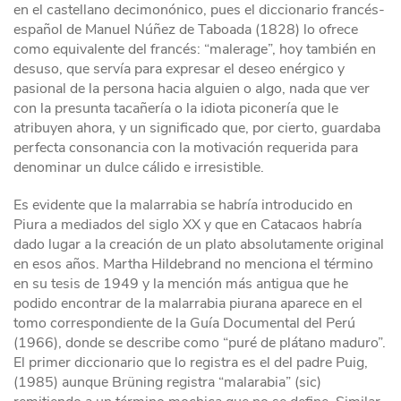
en el castellano decimonónico, pues el diccionario francés-
español de Manuel Núñez de Taboada (1828) lo ofrece
como equivalente del francés: “malerage”, hoy también en
desuso, que servía para expresar el deseo enérgico y
pasional de la persona hacia alguien o algo, nada que ver
con la presunta tacañería o la idiota piconería que le
atribuyen ahora, y un significado que, por cierto, guardaba
perfecta consonancia con la motivación requerida para
denominar un dulce cálido e irresistible.
Es evidente que la malarrabia se habría introducido en
Piura a mediados del siglo XX y que en Catacaos habría
dado lugar a la creación de un plato absolutamente original
en esos años. Martha Hildebrand no menciona el término
en su tesis de 1949 y la mención más antigua que he
podido encontrar de la malarrabia piurana aparece en el
tomo correspondiente de la Guía Documental del Perú
(1966), donde se describe como “puré de plátano maduro”.
El primer diccionario que lo registra es el del padre Puig,
(1985) aunque Brüning registra “malarabia” (sic)