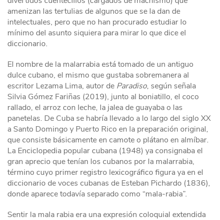
divertidos cuentecillos (cargados de machismo) que
amenizan las tertulias de algunos que se la dan de
intelectuales, pero que no han procurado estudiar lo
mínimo del asunto siquiera para mirar lo que dice el
diccionario.
El nombre de la malarrabia está tomado de un antiguo
dulce cubano, el mismo que gustaba sobremanera al
escritor Lezama Lima, autor de
Paradiso
, según señala
Silvia Gómez Fariñas (2019), junto al boniatillo, el coco
rallado, el arroz con leche, la jalea de guayaba o las
panetelas. De Cuba se habría llevado a lo largo del siglo XX
a Santo Domingo y Puerto Rico en la preparación original,
que consiste básicamente en camote o plátano en almíbar.
La Enciclopedia popular cubana (1948) ya consignaba el
gran aprecio que tenían los cubanos por la malarrabia,
término cuyo primer registro lexicográfico figura ya en el
diccionario de voces cubanas de Esteban Pichardo (1836),
donde aparece todavía separado como “mala-rabia”.
Sentir la mala rabia era una expresión coloquial extendida