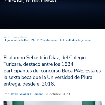
BECA PAE
COLEGIO TURICARÁ
Inicio
Académico
El ganador de la Beca PAE 2023 estudiará en la Facultad de Ingeniería
El alumno Sebastián Díaz, del Colegio
Turicará, destacó entre los 1634
participantes del concurso Beca PAE. Esta es
la sexta beca que la Universidad de Piura
entrega, desde el 2018.
Por
Betsy Salazar Guerrero
. 31 octubre, 2023.