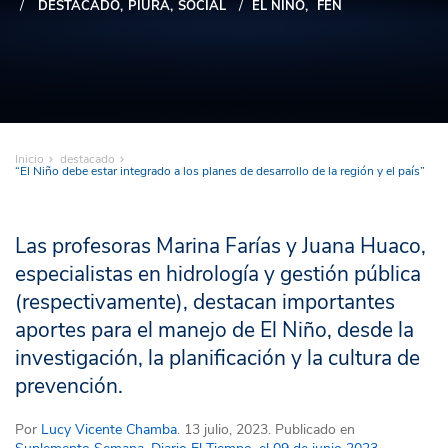
DESTACADO
PIURA
SOCIAL
EL NIÑO
FEN
Inicio
destacado
“El Niño debe estar integrado a los planes de desarrollo de la región y el país”
Las profesoras Marina Farías y Juana Huaco,
especialistas en hidrología y gestión pública
(respectivamente), destacan importantes
aportes para el manejo de El Niño, desde la
investigación, la planificación y la cultura de
prevención.
Por
Lucy Vicente Chamba
. 13 julio, 2023. Publicado en