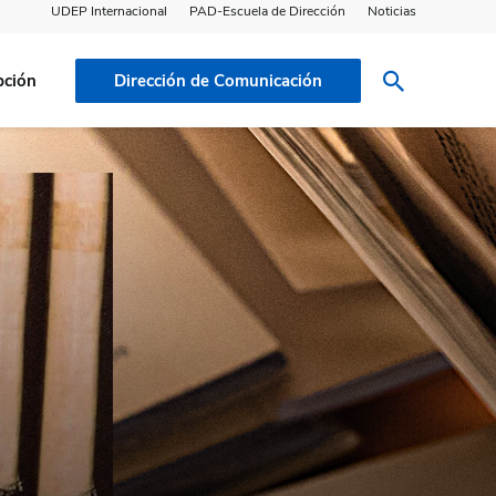
UDEP Internacional
PAD-Escuela de Dirección
Noticias
pción
Dirección de Comunicación