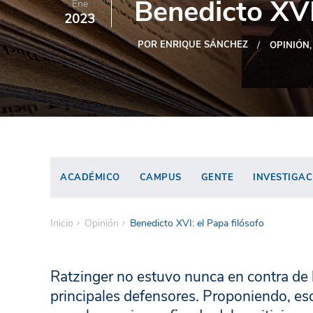
Benedicto XVI:
Ene
2023
POR ENRIQUE SÁNCHEZ
OPINIÓN
ACADÉMICO
CAMPUS
GENTE
INVESTIGAC
Inicio
Opinión
Benedicto XVI: el Papa filósofo
Ratzinger no estuvo nunca en contra de 
principales defensores. Proponiendo, es