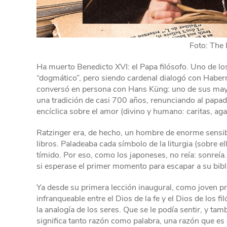
Foto: The 
Ha muerto Benedicto XVI: el Papa filósofo. Uno de l
“dogmático”, pero siendo cardenal dialogó con Haberm
conversó en persona con Hans Küng: uno de sus mayore
una tradición de casi 700 años, renunciando al papado
encíclica sobre el amor (divino y humano: caritas, aga
Ratzinger era, de hecho, un hombre de enorme sensib
libros. Paladeaba cada símbolo de la liturgia (sobre ella 
tímido. Por eso, como los japoneses, no reía: sonre
si esperase el primer momento para escapar a su bibli
Ya desde su primera lección inaugural, como joven p
infranqueable entre el Dios de la fe y el Dios de los f
la analogía de los seres. Que se le podía sentir, y t
significa tanto razón como palabra, una razón que e