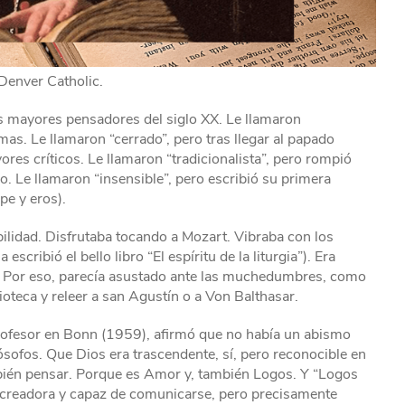
Denver Catholic.
os mayores pensadores del siglo XX. Le llamaron
as. Le llamaron “cerrado”, pero tras llegar al papado
s críticos. Le llamaron “tradicionalista”, pero rompió
. Le llamaron “insensible”, pero escribió su primera
pe y eros).
ilidad. Disfrutaba tocando a Mozart. Vibraba con los
escribió el bello libro “El espíritu de la liturgia”). Era
ía. Por eso, parecía asustado ante las muchedumbres, como
oteca y releer a san Agustín o a Von Balthasar.
rofesor en Bonn (1959), afirmó que no había un abismo
ilósofos. Que Dios era trascendente, sí, pero reconocible en
ambién pensar. Porque es Amor y, también Logos. Y “Logos
s creadora y capaz de comunicarse, pero precisamente